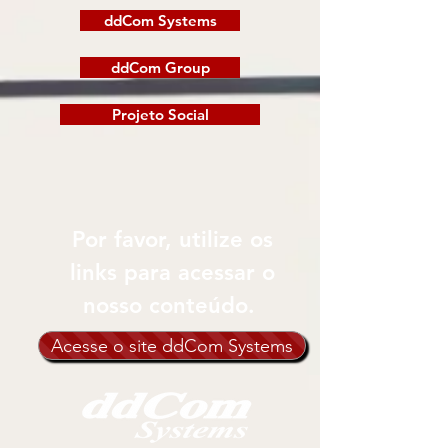
ddCom Systems
ddCom Group
Projeto Social
Por favor, utilize os
links para acessar o
nosso conteúdo.
Acesse o site ddCom Systems