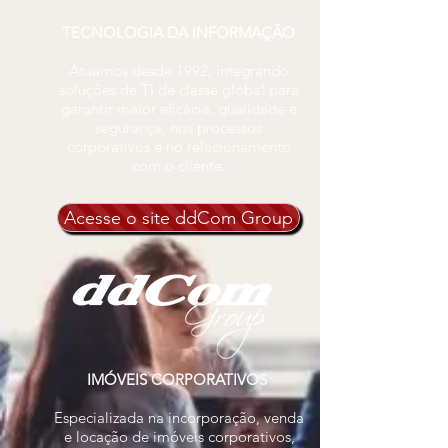
TECNOLOGIA DA INFORMAÇÃO
Atuamos desde 1992, integrando
soluções de TI de classe global para
garantir maior eficácia, qualidade e
segurança, nos processos
corporativos e no relacionamento
com o cliente.
Acesse o site ddCom Group
IMÓVEIS CORPORATIVOS
​
Especializada na incorporação, venda
e locação de imóveis corporativos,