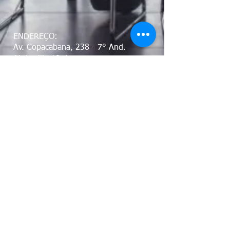
ENDEREÇO:
Av. Copacabana, 238 - 7° And.
Alphaville 18 do Forte
CEP: 06472-001 / Barueri - SP
Visite nossas redes sociais:
DPO: Dr. Paulo E. Iknadissian - Depto Jurídico
CONTATO E-MAIL: dpo@ddcom.com.br
CONTATO TELEFÔNICO: (11) 96607-6722
Envie sua mensagem.